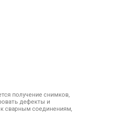
ется получение снимков,
ровать дефекты и
 к сварным соединениям,