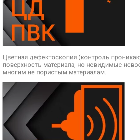
Цветная дефектоскопия (контроль проника
поверхность материала, но невидимые нев
многим не пористым материалам.