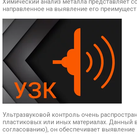
Химический анализ металла представляет со
направленное на выявление его преимуществ
Ультразвуковой контроль очень распространё
пластиковых или иных материалах. Данный 
согласованию), он обеспечивает выявление 