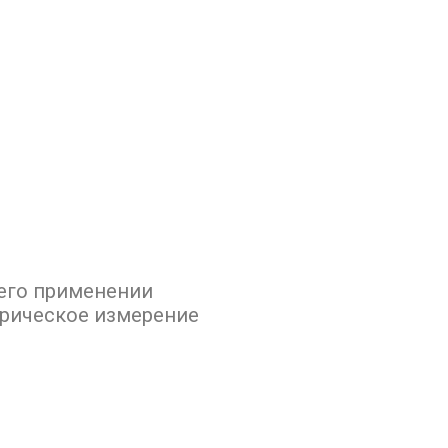
 его применении
трическое измерение